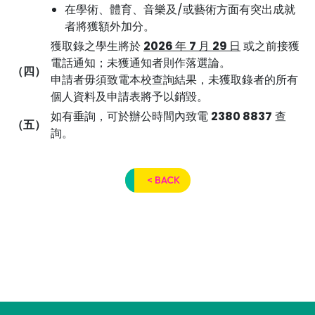
在學術、體育、音樂及/或藝術方面有突出成就
者將獲額外加分。
獲取錄之學生將於
2026
年
7
月
29
日
或之前接獲
電話通知；未獲通知者則作落選論。
（四）
申請者毋須致電本校查詢結果，未獲取錄者的所有
個人資料及申請表將予以銷毀。
如有垂詢，可於辦公時間內致電
2380 8837
查
（五）
詢。
< BACK