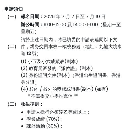
申請須知
（一）
報名日期：
2026 年 7 月 7 日至 7 月 10 日
辦公時間：
9:00-12:00 及 14:00-16:00（星期一至
星期五）
請於上述日期內，將已填妥的申請表連同以下文
（二）
件，親身交回本校一樓校務處（地址：九龍大坑東
道
12
號）
(1) 小五及小六成績表(副本)
(2) 教育局派發的「派位證」(副本)
(3) 身份証明文件(副本)（香港出生證明書、香港
身分證）
(4) 校內 / 校外的獎狀或證書(副本) (如有)
* 不需提交小學推薦信 **
（三）
收生準則：
申請人操行必須達乙等或以上；
學業成績 (70%)；
課外活動 (30%)；