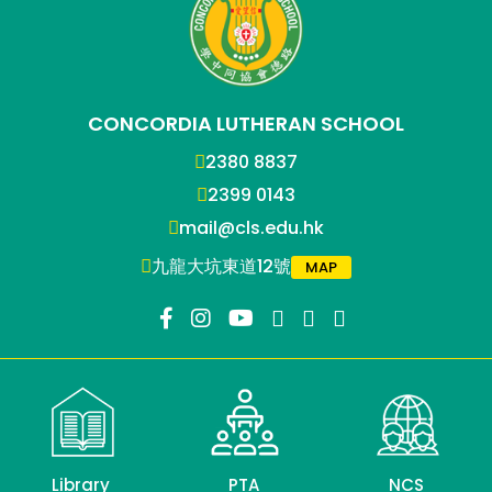
CONCORDIA LUTHERAN SCHOOL
2380 8837
2399 0143
mail@cls.edu.hk
九龍大坑東道12號
MAP
Library
PTA
NCS