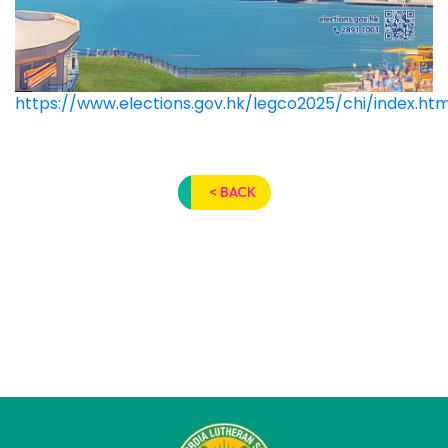
https://www.elections.gov.hk/legco2025/chi/index.htm
< BACK