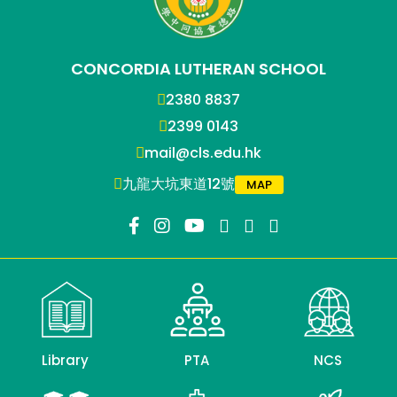
CONCORDIA LUTHERAN SCHOOL
2380 8837
2399 0143
mail@cls.edu.hk
九龍大坑東道12號
MAP
Library
PTA
NCS