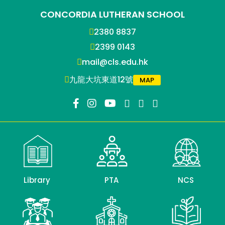
CONCORDIA LUTHERAN SCHOOL
2380 8837
2399 0143
mail@cls.edu.hk
九龍大坑東道12號
MAP
Library
PTA
NCS