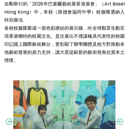
在剛舉行的「2026年巴塞爾藝術展香港展會」（Art Basel
Hong Kong）中，本校（路德會協同中學）校服獲選納入
特別展項。
各校校服匯聚成一面色彩繽紛的展示牆，向全球觀眾生動呈
現香港獨特的校園文化。是次展出不僅讓極具代表性的校園
印記躍上國際藝術舞台，更彰顯了辦學團體及校方對推動本
地藝術發展的鼎力支持，讓大眾從嶄新的藝術視角欣賞本土
情懷。