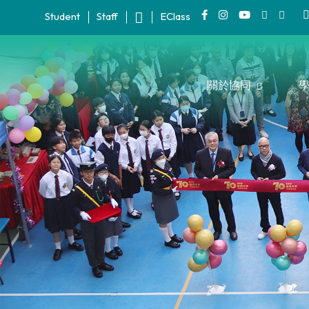
Student
Staff
EClass
關於協同