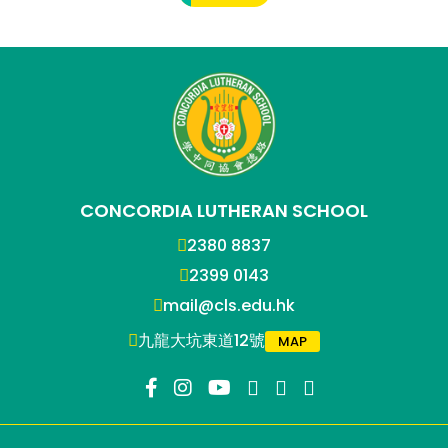
CONCORDIA LUTHERAN SCHOOL
2380 8837
2399 0143
mail@cls.edu.hk
九龍大坑東道12號
MAP