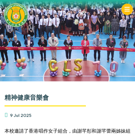
精神健康音樂會
9 Jul 2025
本校邀請了香港唱作女子組合，由謝芊彤和謝芊蕾兩姊妹組