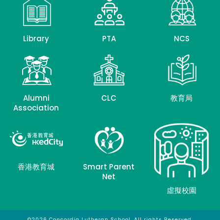
Library
PTA
NCS
Alumni
CLC
教育局
Association
香港教育城
Smart Parent
Net
虛擬校園
©2026 Concordia Lutheran School. All rights Reserved.