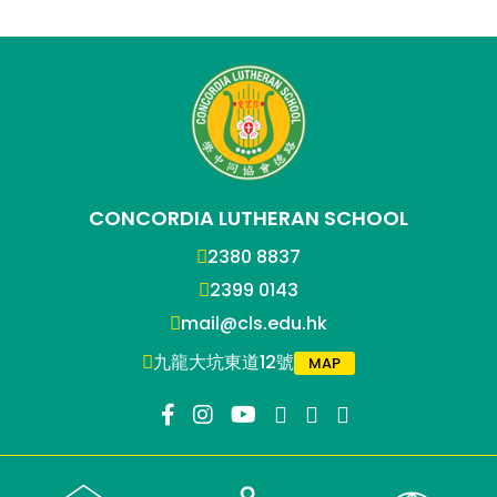
CONCORDIA LUTHERAN SCHOOL
2380 8837
2399 0143
mail@cls.edu.hk
九龍大坑東道12號
MAP