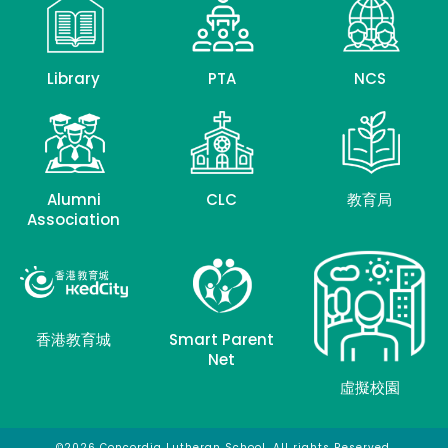
Library
PTA
NCS
Alumni
CLC
教育局
Association
香港教育城
Smart Parent
Net
虛擬校園
©2026 Concordia Lutheran School. All rights Reserved.