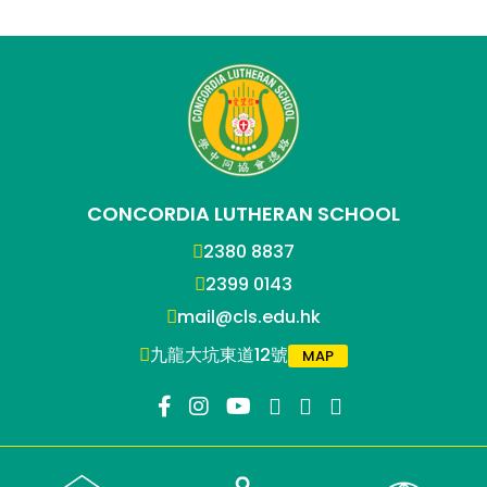
CONCORDIA LUTHERAN SCHOOL
2380 8837
2399 0143
mail@cls.edu.hk
九龍大坑東道12號
MAP