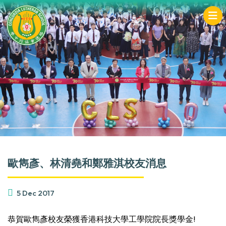
歐雋彥、林清堯和鄭雅淇校友消息
5 Dec 2017
恭賀歐雋彥校友榮獲香港科技大學工學院院長獎學金!