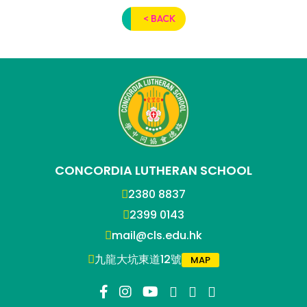
< BACK
CONCORDIA LUTHERAN SCHOOL
2380 8837
2399 0143
mail@cls.edu.hk
九龍大坑東道12號
MAP