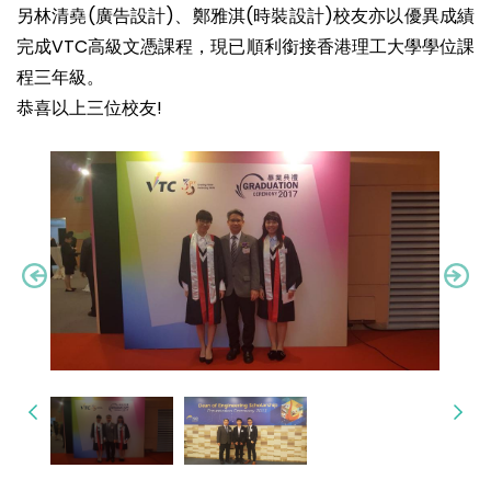
另林清堯(廣告設計)、鄭雅淇(時裝設計)校友亦以優異成績
完成VTC高級文憑課程，現已順利銜接香港理工大學學位課
程三年級。
恭喜以上三位校友!