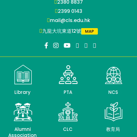
2380 8837
2399 0143
mail@cls.edu.hk
九龍大坑東道12號
MAP
Library
PTA
NCS
Alumni
CLC
教育局
Association