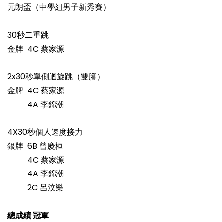
元朗盃（中學組男子新秀賽）
30秒二重跳
金牌 4C 蔡家源
2x30秒單側迴旋跳（雙腳）
金牌 4C 蔡家源
4A 李錦潮
4X30秒個人速度接力
銀牌 6B 曾慶桓
4C 蔡家源
4A 李錦潮
2C 呂汶樂
總成績 冠軍