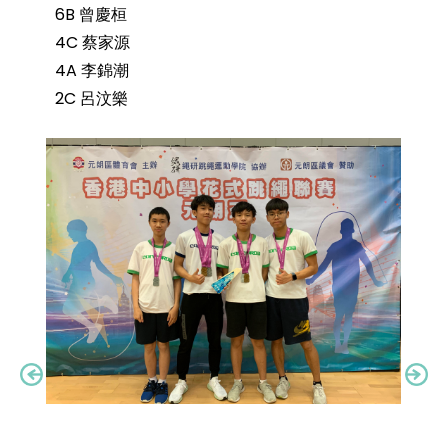
6B 曾慶桓
4C 蔡家源
4A 李錦潮
2C 呂汶樂