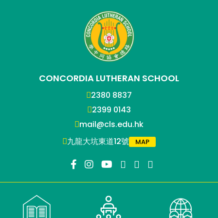
CONCORDIA LUTHERAN SCHOOL
2380 8837
2399 0143
mail@cls.edu.hk
九龍大坑東道12號
MAP