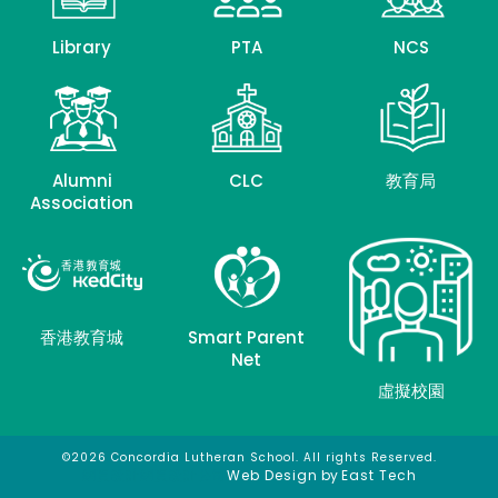
Library
PTA
NCS
Alumni
CLC
教育局
Association
香港教育城
Smart Parent
Net
虛擬校園
©2026 Concordia Lutheran School. All rights Reserved.
網頁設計
網頁設計公司
Web Design
by
East Tech