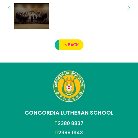
< BACK
CONCORDIA LUTHERAN SCHOOL
2380 8837
2399 0143