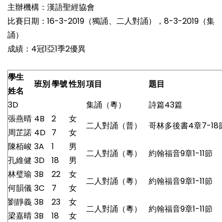
主辦機構：漢語聖經協會
比賽日期：16-3-2019（獨誦、二人對誦），8-3-2019（集
誦）
成績：4冠1亞1季2優異
學生
班別
學號
性別
項目
題目
姓名
3D
集誦（粵）
詩篇43篇
張燕晴
4B
2
女
二人對誦（普）
哥林多後書4章7-18
周芷諾
4D
7
女
陳栢峻
3A
1
男
二人對誦（粵）
約翰福音9章1-11節
孔維健
3D
18
男
林璧瑜
3B
22
女
二人對誦（粵）
約翰福音9章1-11節
何韻儀
3C
7
女
劉靜義
3B
23
女
二人對誦（粵）
約翰福音9章1-11節
梁嘉晴
3B
18
女