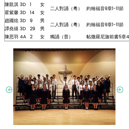
陳凱淇
3D
1
女
二人對誦（粵）
約翰福音9章1-11節
霍紫馨
3D
14
女
趙國炫
3D
9
男
二人對誦（粵）
約翰福音9章1-11節
譚堯禧
3D
29
男
陳思羽
4A
2
女
獨誦（普）
帖撒羅尼迦前書5章4