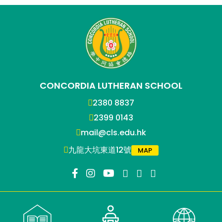
CONCORDIA LUTHERAN SCHOOL
2380 8837
2399 0143
mail@cls.edu.hk
九龍大坑東道12號
MAP