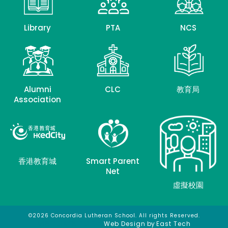
Library
PTA
NCS
Alumni
CLC
教育局
Association
香港教育城
Smart Parent
Net
虛擬校園
©2026 Concordia Lutheran School. All rights Reserved.
網頁設計
網頁設計公司
Web Design
by
East Tech