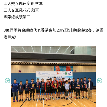
四人交互繩速度賽 季軍
三人交互繩花式 殿軍
團隊總成績第二
3位同學將會繼續代表香港參加2019亞洲跳繩錦標賽，為香
港爭光!