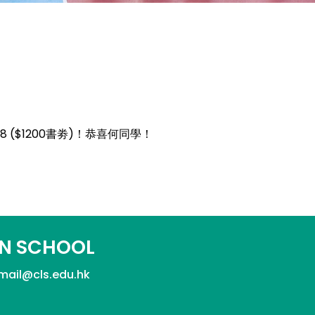
 ($1200書劵)！恭喜何同學！
N SCHOOL
mail@cls.edu.hk