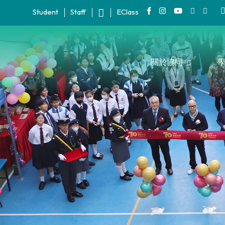
Student
Staff
EClass
關於協同