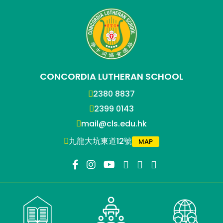
CONCORDIA LUTHERAN SCHOOL
2380 8837
2399 0143
mail@cls.edu.hk
九龍大坑東道12號
MAP