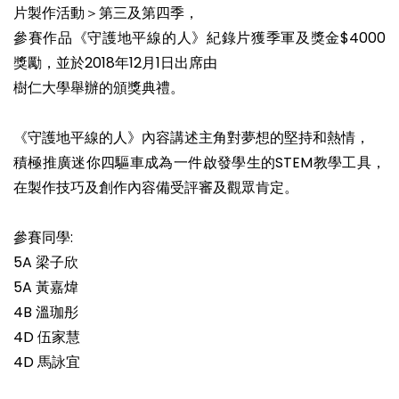
片製作活動＞第三及第四季，
參賽作品《守護地平線的人》紀錄片獲季軍及獎金$4000
獎勵，並於2018年12月1日出席由
樹仁大學舉辦的頒獎典禮。
《守護地平線的人》內容講述主角對夢想的堅持和熱情，
積極推廣迷你四驅車成為一件啟發學生的STEM教學工具，
在製作技巧及創作內容備受評審及觀眾肯定。
參賽同學:
5A 梁子欣
5A 黃嘉煒
4B 溫珈彤
4D 伍家慧
4D 馬詠宜