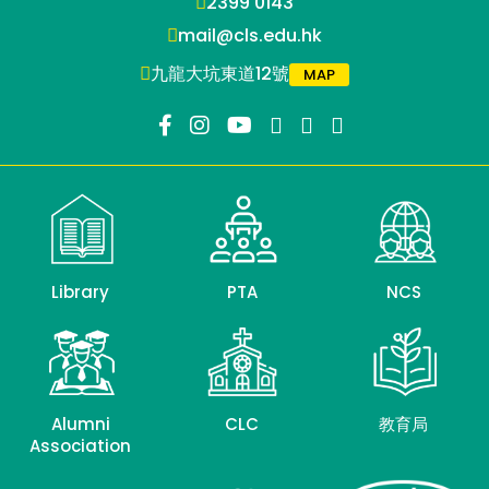
2399 0143
mail@cls.edu.hk
九龍大坑東道12號
MAP
Library
PTA
NCS
Alumni
CLC
教育局
Association