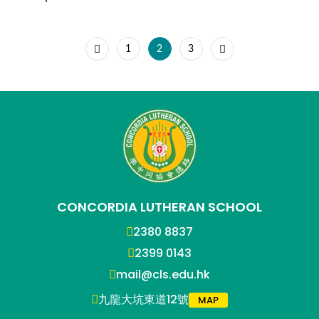
1
2
3
CONCORDIA LUTHERAN SCHOOL
2380 8837
2399 0143
mail@cls.edu.hk
九龍大坑東道12號
MAP