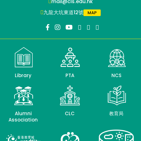
mail@cls.edu.hk
九龍大坑東道12號
MAP
Library
PTA
NCS
Alumni
CLC
教育局
Association