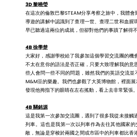
3D 黎曉瑩
在這次的倫敦巴黎STEAM分享考察之旅中，我體
導遊的講解中認識到了查理一世、查理二世和血腥
早已聽過這兩位的成就，但卻對他們的事蹟了解得
4B 徐學楚
大家好，感謝學校給了我參加這個學習交流團的機
不太在意你的語法是否正確，只要大致理解我的意思
些人會問一些不同的問題，雖然我們的英語交流並
M&M豆的樂趣。我們也參觀了大英博物館，裡面
發現他拇指下的眼睛在左右搖動，看上去非常緊張
4B 關銘源
這是我第一次參加交流團，遇到了很多我從未接觸
列車。這也是我第一次以列車作為去往其他國家的
敞，無論是穿梭於兩國之間或市區中的列車都比香