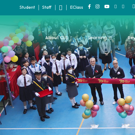
Student
Staff
EClass
About CLS
Learning
Be