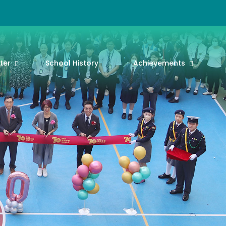
ter
School History
Achievements