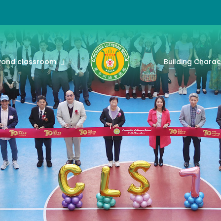
yond classroom
Building Charac