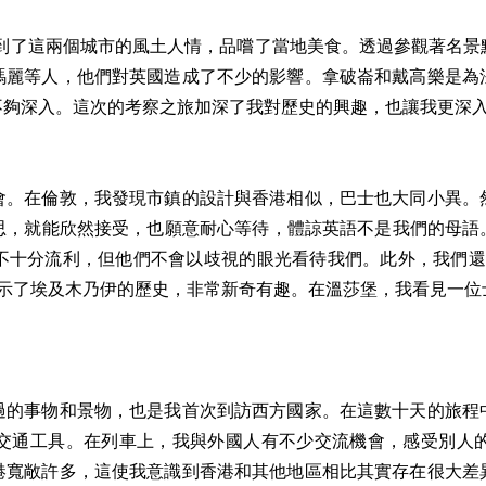
會到了這兩個城市的風土人情，品嚐了當地美食。透過參觀著名
瑪麗等人，他們對英國造成了不少的影響。拿破崙和戴高樂是為
不夠深入。這次的考察之旅加深了我對歷史的興趣，也讓我更深
會。在倫敦，我發現市鎮的設計與香港相似，巴士也大同小異。
，就能欣然接受，也願意耐心等待，體諒英語不是我們的母語。在B
不十分流利，但他們不會以歧視的眼光看待我們。此外，我們還
展示了埃及木乃伊的歷史，非常新奇有趣。在溫莎堡，我看見一位
。
過的事物和景物，也是我首次到訪西方國家。在這數十天的旅程
交通工具。在列車上，我與外國人有不少交流機會，感受別人
港寬敞許多，這使我意識到香港和其他地區相比其實存在很大差