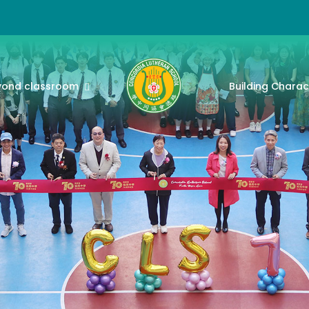
yond classroom
Building Charac