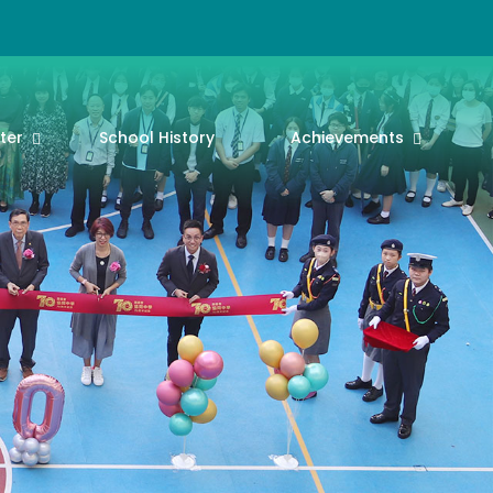
ter
School History
Achievements