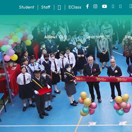
Student
Staff
EClass
About CLS
Learning
Be